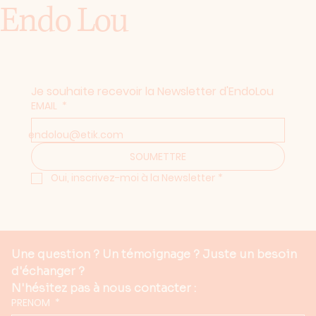
Endo Lou
Je souhaite recevoir la Newsletter d'EndoLou
EMAIL
*
endolou@etik.com
SOUMETTRE
Oui, inscrivez-moi à la Newsletter
*
Une question ? Un témoignage ? Juste un besoin 
d'échanger ?
N'hésitez pas à nous contacter :
PRENOM
*