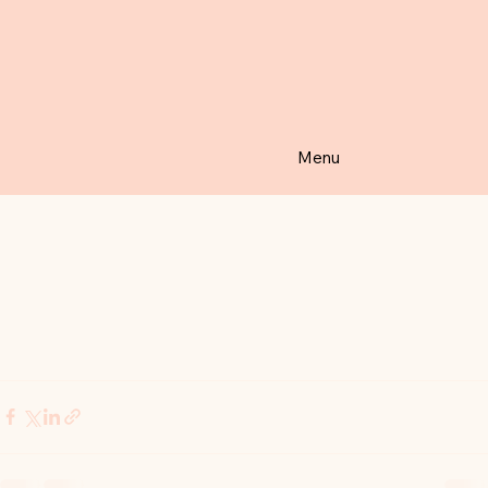
Christine Atlan
15 avr.
0 min de lecture
Mais ça dure combien de temps une
crise ?
https://video.wixstatic.com/video/ad8900_d917cfd1c4c8
4672ac451102ef2b797c/720p/mp4/file.mp4
Menu