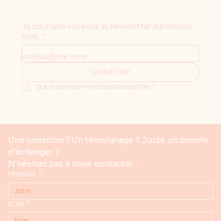
Je souhaite recevoir la Newsletter d'EndoLou
EMAIL
*
endolou@etik.com
SOUMETTRE
Oui, inscrivez-moi à la Newsletter
*
Une question ? Un témoignage ? Juste un besoin 
d'échanger ?
N'hésitez pas à nous contacter :
PRENOM
*
NOM
*